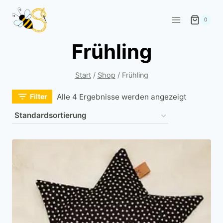
Zum
Inhalt
0
springen
Frühling
Start
/
Shop
/
Frühling
Filter
Alle 4 Ergebnisse werden angezeigt