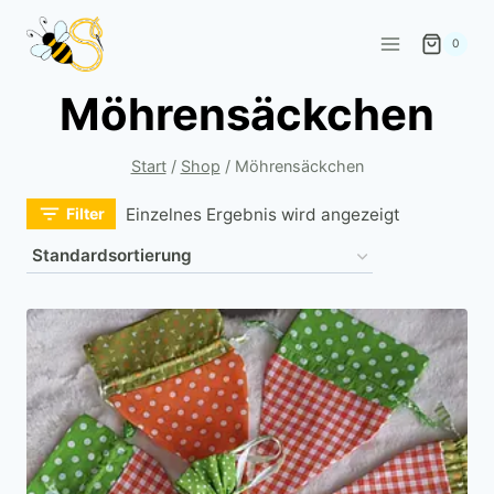
Zum
Inhalt
0
springen
Möhrensäckchen
Start
/
Shop
/
Möhrensäckchen
Filter
Einzelnes Ergebnis wird angezeigt